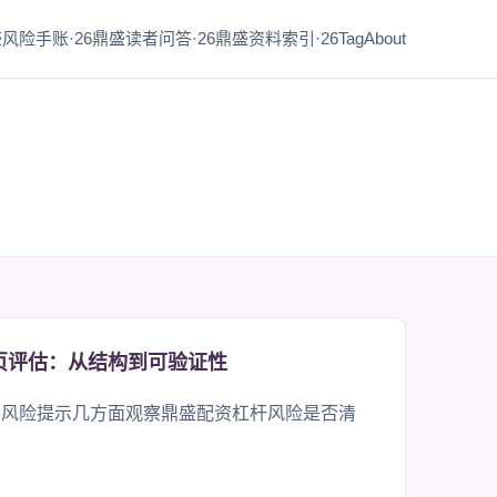
风险手账·26
鼎盛读者问答·26
鼎盛资料索引·26
Tag
About
页评估：从结构到可验证性
和风险提示几方面观察鼎盛配资杠杆风险是否清