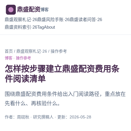
鼎盛配资
博客
鼎盛观察札记·26
鼎盛风险手账·26
鼎盛读者问答·26
鼎盛资料索引·26
Tag
About
首页
/
鼎盛观察札记·26
/ 操作参考
博客 · 操作参考
怎样按步骤建立鼎盛配资费用条
件阅读清单
围绕鼎盛配资费用条件给出入门阅读路径，重点放在
先看什么、再核验什么。
作者：周砚秋 · 研究撰稿人 · 更新：2026-05-28