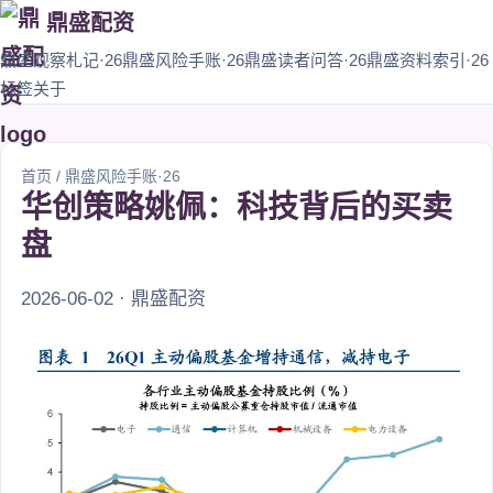
鼎盛配资
鼎盛观察札记·26
鼎盛风险手账·26
鼎盛读者问答·26
鼎盛资料索引·26
标签
关于
首页
/
鼎盛风险手账·26
华创策略姚佩：科技背后的买卖
盘
2026-06-02 · 鼎盛配资