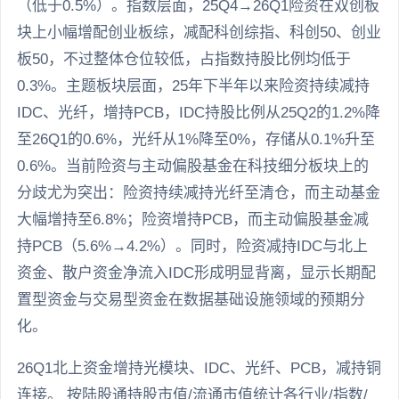
（低于0.5%）。指数层面，25Q4→26Q1险资在双创板
块上小幅增配创业板综，减配科创综指、科创50、创业
板50，不过整体仓位较低，占指数持股比例均低于
0.3%。主题板块层面，25年下半年以来险资持续减持
IDC、光纤，增持PCB，IDC持股比例从25Q2的1.2%降
至26Q1的0.6%，光纤从1%降至0%，存储从0.1%升至
0.6%。当前险资与主动偏股基金在科技细分板块上的
分歧尤为突出：险资持续减持光纤至清仓，而主动基金
大幅增持至6.8%；险资增持PCB，而主动偏股基金减
持PCB（5.6%→4.2%）。同时，险资减持IDC与北上
资金、散户资金净流入IDC形成明显背离，显示长期配
置型资金与交易型资金在数据基础设施领域的预期分
化。
26Q1北上资金增持光模块、IDC、光纤、PCB，减持铜
连接。 按陆股通持股市值/流通市值统计各行业/指数/