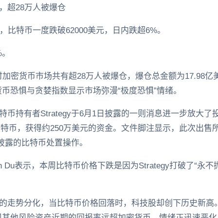
，超28万人被爆仓
，比特币一度跌破62000美元，日内跌超6%。
%。
4小时加密货币市场共有超28万人被爆仓，爆仓总金额为17.98
货币恐惧与贪婪指数显示市场弥漫“极度恐惧”情绪。
币持有者Strategy于6月1日披露的一则消息进一步放大
枚比特币，获得约250万美元的资金。文件脚注显示，此次出
正式披露的比特币处置操作。
官Josh Du表示，本周比特币价格下跌是因为Strategy打破了
走势分化，当比特币价格回落时，科技股却创下历史新高。Trad
现其他风险资产近期的回报率远超加密货币，情绪正迅速恶化