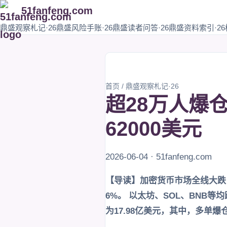
51fanfeng.com
鼎盛观察札记·26
鼎盛风险手账·26
鼎盛读者问答·26
鼎盛资料索引·26
首页
/
鼎盛观察札记·26
超28万人爆
62000美元
2026-06-04 · 51fanfeng.com
【导读】加密货币市场全线大跌，
6%。 以太坊、SOL、BNB等
为17.98亿美元，其中，多单爆