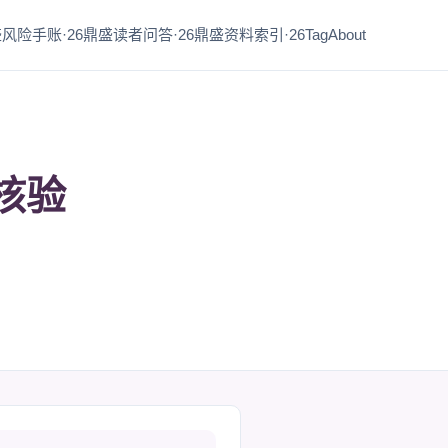
风险手账·26
鼎盛读者问答·26
鼎盛资料索引·26
Tag
About
核验